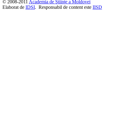
© 2008-2011
Academia de Ştiinţe a Moldovei
Elaborat de
IDSI
. Responsabil de content este
IISD