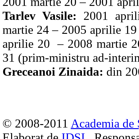
2001 mar­tie 20 – 2001 apri
Tarlev Vasile:
2001 april
martie 24 – 2005 aprilie 19
aprilie 20 – 2008 mar­tie 
31 (prim-ministru ad-interi
Greceanоi Zinaida:
din 20
© 2008-2011
Academia de 
Elaborat de
IDSI
. Responsa