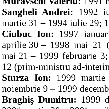
Muravschi Valeriu:
1991 m
Sangheli Andrei:
1992 iu
martie 31 – 1994 iulie 29; 
Ciubuc Ion:
1997 ianuari
aprilie 30 – 1998 mai 21 (
mai 21 – 1999 februarie 3;
12 (prim-ministru ad-interi
Sturza Ion:
1999 martie 
noiembrie 9 – 1999 decembr
Braghiş Dumitru:
1999 d