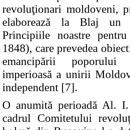
revoluţionari moldoveni, pr
elaborează la Blaj un 
Principiile noastre pentr
1848), care prevedea obiecti
emancipării poporului 
imperioasă a unirii Moldove
independent [7].
O anumită perioadă Al. I.
cadrul Comitetului revol