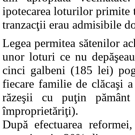
ipotecarea loturilor primit
tranzacţii erau admisibile d
Legea permitea sătenilor ach
unor loturi ce nu depăşeau
cinci galbeni (185 lei) po
fiecare familie de clăcaşi 
răzeşii cu puţin pămân
împroprietăriţi).
După efectuarea reformei, 