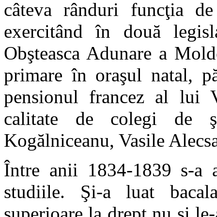
câteva rânduri funcţia de
exercitând în două legis
Obşteasca Adunare a Moldo
primare în oraşul natal, pă
pensionul francez al lui 
calitate de colegi de 
Kogălniceanu, Vasile Alecsa
Între anii 1834-1839 s-a a
studiile. Şi-a luat bacala
superioare la drept nu şi le