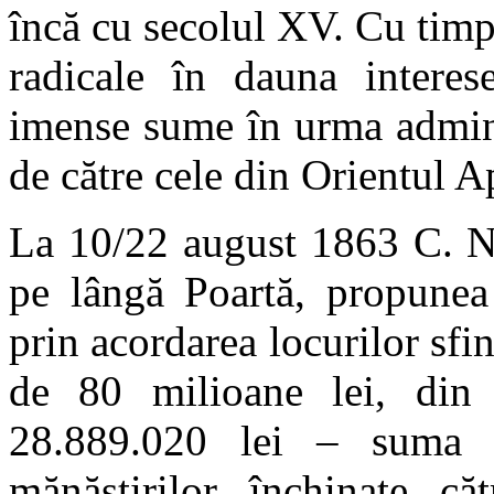
încă cu secolul XV. Cu timpu
radicale în dauna interes
imense sume în urma adminis
de către cele din Orientul A
La 10/22 august 1863 C. Ne
pe lângă Poartă, propunea 
prin acordarea locurilor sfi
de 80 milioane lei, din 
28.889.020 lei – suma ca
mănăstirilor închinate că