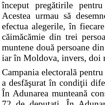
început pregătirile pentru
Acestea urmau să desemne
efectua alegerile, în fiecare
căimăcămie din trei perso
muntene două persoane din t
iar în Moldova, invers, doi 
Campania electorală pentru 
a desfăşurat în condiţii difer
În Adunarea munteană conse
72 de deputaţi. În Adunar