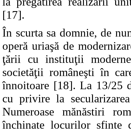
la pregătirea realizării u
[17].
În scurta sa domnie, de num
operă uriaşă de modernizare
ţării cu instituţii moder
societăţii româneşti în ca
înnoitoare [18]. La 13/25 
cu privire la secularizarea
Numeroase mănăstiri româ
închinate locurilor sfinte