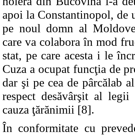
holeră din Bucovina l-a det
apoi la Constantinopol, de u
pe noul domn al Moldovei
care va colabora în mod fru
stat, pe care acesta i le înc
Cuza a ocupat funcţia de pr
dar şi pe cea de pârcălab a
respect desăvârşit al legi
cauza ţărănimii [8].
În conformitate cu prevede