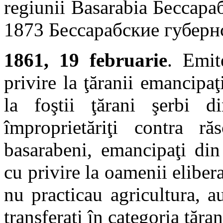
regiunii Basarabia Бессар
1873 Бессарабские губерн
1861, 19 februarie
. Emit
privire la ţăranii emancipaţ
la foştii ţărani şerbi d
împroprietăriţi contra ră
basarabeni, emancipaţi di
cu privire la oamenii eliber
nu practicau agricultura, au
transferaţi în categoria ţăran