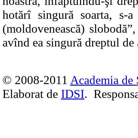
noastră, înfăptuindu-şi drep
hotărî singură soarta, s-a
(moldovenească) slobodă”, „
avînd ea singură dreptul de a
© 2008-2011
Academia de 
Elaborat de
IDSI
. Responsa