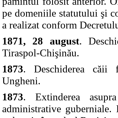
pămîntul folosit anterior. O
pe domeniile statutului şi c
a realizat conform Decretulu
1871, 28 august
. Deschi
Tiraspol-Chişinău.
1873
. Deschiderea căii 
Ungheni.
1873
. Extinderea asupra
administrative guberniale.