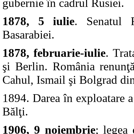
gubernie în cadrul Rusiei.
1878, 5 iulie
. Senatul 
Basarabiei.
1878, februarie-iulie
. Tra
şi Berlin. România renunţă
Cahul, Ismail şi Bolgrad di
1894. Darea în exploatare a
Bălţi.
1906, 9 noiembrie
; legea