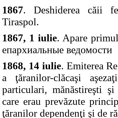
1867
. Deshiderea căii f
Tiraspol.
1867, 1 iulie
. Apare primu
епархиальные ведомости
1868, 14 iulie
. Emiterea Re
a ţăranilor-clăcaşi aşezaţ
particulari, mănăstireşti şi
care erau prevăzute princip
ţăranilor dependenţi şi de r