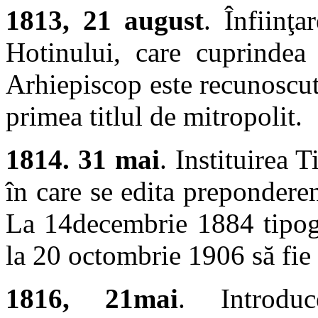
1813, 21 august
. Înfiinţa
Hotinului, care cuprindea
Arhiepiscop este recunoscu
primea titlul de mitropolit.
1814. 31 mai
. Instituirea 
în care se edita preponderent
La 14decembrie 1884 tipogr
la 20 octombrie 1906 să fie r
1816, 21mai
. Introduc