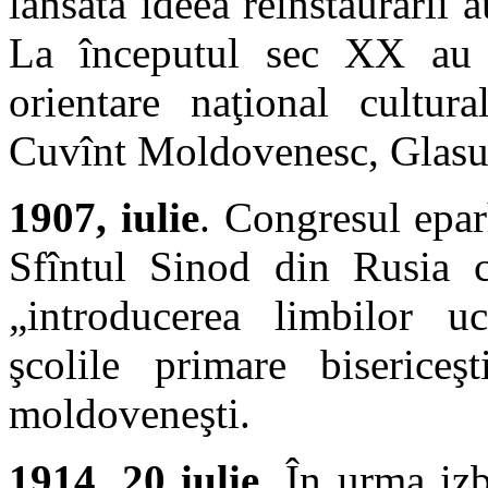
lansată ideea reinstaurării
La începutul sec XX au m
orientare naţional cultur
Cuvînt Moldovenesc, Glasul
1907, iulie
. Congresul epar
Sfîntul Sinod din Rusia c
„introducerea limbilor u
şcolile primare bisericeşt
moldoveneşti.
1914, 20 iulie
. În urma iz