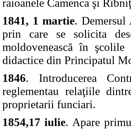
raioanele Camenca şi Rîbniţ
1841, 1 martie
. Demersul 
prin care se solicita de
moldovenească în şcolile ţ
didactice din Principatul M
1846
. Introducerea Cont
reglementau relaţiile dintr
proprietarii funciari.
1854,17 iulie
. Apare primu