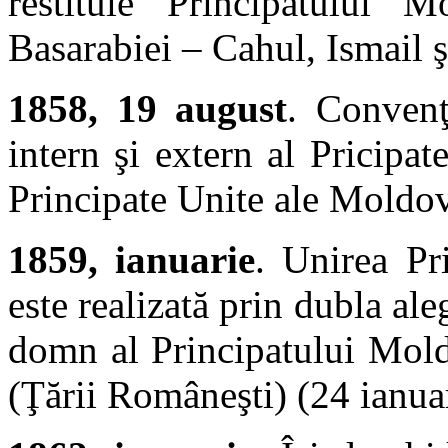
restituie Principatului 
Basarabiei – Cahul, Ismail 
1858, 19 august
. Convenţi
intern şi extern al Pricipa
Principate Unite ale Moldove
1859, ianuarie
. Unirea Pr
este realizată prin dubla al
domn al Principatului Mold
(Ţării Româneşti) (24 ianuar