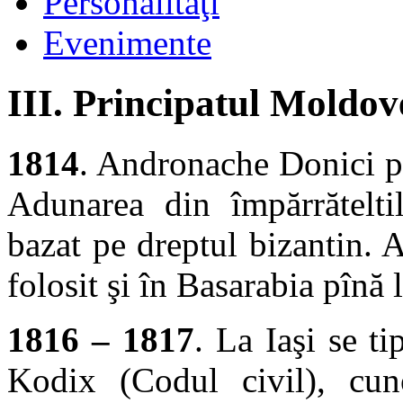
Personalităţi
Evenimente
III. Principatul Moldov
1814
. Andronache Donici pu
Adunarea din împărrătelti
bazat pe dreptul bizantin. A
folosit şi în Basarabia pînă
1816 – 1817
. La Iaşi se ti
Kodix (Codul civil), cu